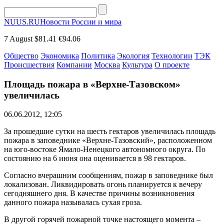
NUUS.RU
Новости России и мира
7 August
$81.41
€94.06
Общество
Экономика
Политика
Экология
Технологии
ТЭК
Происшествия
Компании
Москва
Культура
О проекте
Площадь пожара в «Верхне-Тазовском»
увеличилась
06.06.2012, 12:05
За прошедшие сутки на шесть гектаров увеличилась площадь
пожара в заповеднике «Верхне-Тазовский», расположенном
на юго-востоке Ямало-Ненецкого автономного округа. По
состоянию на 6 июня она оценивается в 98 гектаров.
Согласно вчерашним сообщениям, пожар в заповеднике был
локализован. Ликвидировать огонь планируется к вечеру
сегодняшнего дня. В качестве причины возникновения
данного пожара называлась сухая гроза.
В другой горячей пожарной точке настоящего момента –