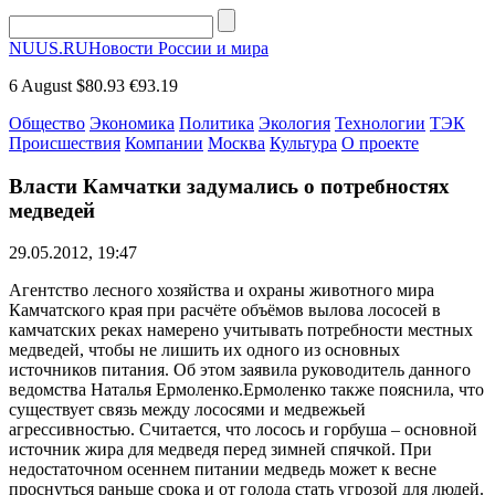
NUUS.RU
Новости России и мира
6 August
$80.93
€93.19
Общество
Экономика
Политика
Экология
Технологии
ТЭК
Происшествия
Компании
Москва
Культура
О проекте
Власти Камчатки задумались о потребностях
медведей
29.05.2012, 19:47
Агентство лесного хозяйства и охраны животного мира
Камчатского края при расчёте объёмов вылова лососей в
камчатских реках намерено учитывать потребности местных
медведей, чтобы не лишить их одного из основных
источников питания. Об этом заявила руководитель данного
ведомства Наталья Ермоленко.Ермоленко также пояснила, что
существует связь между лососями и медвежьей
агрессивностью. Считается, что лосось и горбуша – основной
источник жира для медведя перед зимней спячкой. При
недостаточном осеннем питании медведь может к весне
проснуться раньше срока и от голода стать угрозой для людей.