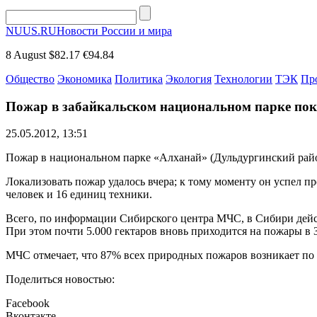
NUUS.RU
Новости России и мира
8 August
$82.17
€94.84
Общество
Экономика
Политика
Экология
Технологии
ТЭК
Пр
Пожар в забайкальском национальном парке пок
25.05.2012, 13:51
Пожар в национальном парке «Алханай» (Дульдургинский район 
Локализовать пожар удалось вчера; к тому моменту он успел пр
человек и 16 единиц техники.
Всего, по информации Сибирского центра МЧС, в Сибири действ
При этом почти 5.000 гектаров вновь приходится на пожары в 
МЧС отмечает, что 87% всех природных пожаров возникает по 
Поделиться новостью:
Facebook
Вконтакте