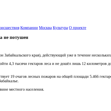
оисшествия
Компании
Москва
Культура
О проекте
а не потушен
Забайкальского края), действующий уже в течение нескольких су
ойти 4,3 тысячи гектаров леса и не дошёл лишь 12 километров д
ует 19 очагов лесных пожаров на общей площади 5.466 гектаров
Забайкалье.
вине местного населения.