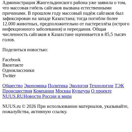
Администрация Жангельдинского района уже заявила о том,
что массовая гибель сайгаков вызвана естественными
причинами. В прошлом году массовый падёж сайгаков был
зафиксирован на западе Казахстана; тогда погибли более
12.000 животных, предположительно от пастереллёза (острого
инфекционного заболевания) и переедания. Общая
численность сайгаков в Казахстане оценивается в 85,5 тысяч
голов.
Поделиться новостью:
Facebook
Вконтакте
Одноклассники
Twitter
Общество
Экономика
Политика
Экология
Технологии
ТЭК
Происшествия
Компании
Москва
Культура
О проекте
NUUS.RU
Новости России и мира
NUUS.ru © 2026 При использовании материалов, указывайте,
пожалуйства, активную ссылку.