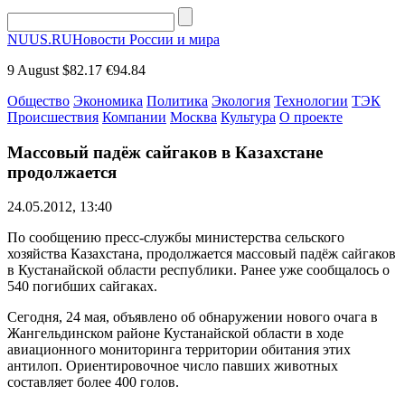
NUUS.RU
Новости России и мира
9 August
$82.17
€94.84
Общество
Экономика
Политика
Экология
Технологии
ТЭК
Происшествия
Компании
Москва
Культура
О проекте
Массовый падёж сайгаков в Казахстане
продолжается
24.05.2012, 13:40
По сообщению пресс-службы министерства сельского
хозяйства Казахстана, продолжается массовый падёж сайгаков
в Кустанайской области республики. Ранее уже сообщалось о
540 погибших сайгаках.
Сегодня, 24 мая, объявлено об обнаружении нового очага в
Жангельдинском районе Кустанайской области в ходе
авиационного мониторинга территории обитания этих
антилоп. Ориентировочное число павших животных
составляет более 400 голов.