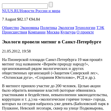
NUUS.RU
Новости России и мира
7 August
$82.17
€94.84
Общество
Экономика
Политика
Экология
Технологии
ТЭК
Происшествия
Компании
Москва
Культура
О проекте
Экологи провели митинг в Санкт-Петербурге
21.05.2012, 19:58
На Пионерской площади Санкт-Петербурга 19 мая прошёл
митинг под названием «Вернём природу народу!»,
организованный рядом экологических и других
общественных организаций («Защитим Сиверский лес»,
«Охтинская дуга», «Сохраним Юнтолово», РСД и др.).
В митинге приняло участие до 200 человек. Целью акции
было обратить внимание властей (которые обвинялись
участниками в бездействии, невыполнении законодательства,
коррупции и т. д.) на «экологические горячие точки» города,
которых на сегодня набралось уже девять (Баболовский парк в
Пушкине, Невский лесопарк, сквер на улице Подковырова,