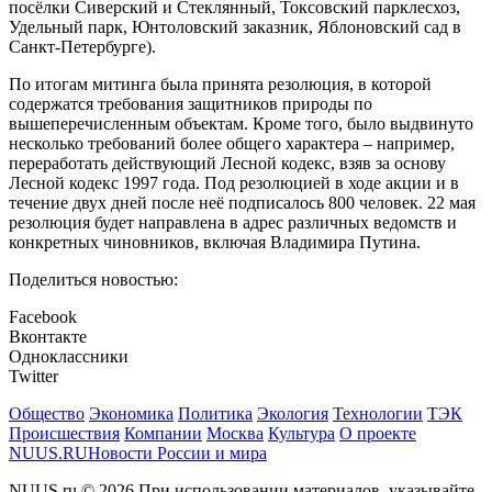
посёлки Сиверский и Стеклянный, Токсовский парклесхоз,
Удельный парк, Юнтоловский заказник, Яблоновский сад в
Санкт-Петербурге).
По итогам митинга была принята резолюция, в которой
содержатся требования защитников природы по
вышеперечисленным объектам. Кроме того, было выдвинуто
несколько требований более общего характера – например,
переработать действующий Лесной кодекс, взяв за основу
Лесной кодекс 1997 года. Под резолюцией в ходе акции и в
течение двух дней после неё подписалось 800 человек. 22 мая
резолюция будет направлена в адрес различных ведомств и
конкретных чиновников, включая Владимира Путина.
Поделиться новостью:
Facebook
Вконтакте
Одноклассники
Twitter
Общество
Экономика
Политика
Экология
Технологии
ТЭК
Происшествия
Компании
Москва
Культура
О проекте
NUUS.RU
Новости России и мира
NUUS.ru © 2026 При использовании материалов, указывайте,