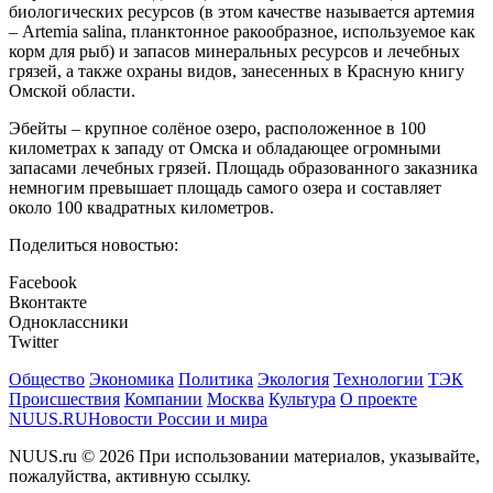
биологических ресурсов (в этом качестве называется артемия
– Artemia salina, планктонное ракообразное, используемое как
корм для рыб) и запасов минеральных ресурсов и лечебных
грязей, а также охраны видов, занесенных в Красную книгу
Омской области.
Эбейты – крупное солёное озеро, расположенное в 100
километрах к западу от Омска и обладающее огромными
запасами лечебных грязей. Площадь образованного заказника
немногим превышает площадь самого озера и составляет
около 100 квадратных километров.
Поделиться новостью:
Facebook
Вконтакте
Одноклассники
Twitter
Общество
Экономика
Политика
Экология
Технологии
ТЭК
Происшествия
Компании
Москва
Культура
О проекте
NUUS.RU
Новости России и мира
NUUS.ru © 2026 При использовании материалов, указывайте,
пожалуйства, активную ссылку.