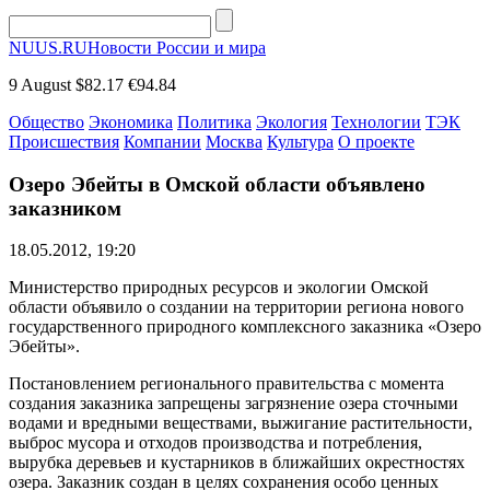
NUUS.RU
Новости России и мира
9 August
$82.17
€94.84
Общество
Экономика
Политика
Экология
Технологии
ТЭК
Происшествия
Компании
Москва
Культура
О проекте
Озеро Эбейты в Омской области объявлено
заказником
18.05.2012, 19:20
Министерство природных ресурсов и экологии Омской
области объявило о создании на территории региона нового
государственного природного комплексного заказника «Озеро
Эбейты».
Постановлением регионального правительства с момента
создания заказника запрещены загрязнение озера сточными
водами и вредными веществами, выжигание растительности,
выброс мусора и отходов производства и потребления,
вырубка деревьев и кустарников в ближайших окрестностях
озера. Заказник создан в целях сохранения особо ценных