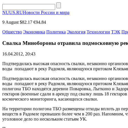
NUUS.RU
Новости России и мира
9 August
$82.17
€94.84
Общество
Экономика
Политика
Экология
Технологии
ТЭК
Пр
Свалка Минобороны отравила подмосковную ре
16.04.2012, 20:43
Подтвердилась высокая опасность свалки, незаконно организо
воды попадают в реку Радомля, являющуюся притоком Клязьм
Подтвердилась высокая опасность свалки, незаконно организо
воды попадают в реку Радомля, являющуюся притоком Клязьмы
полигона ТБО находятся деревни Поваровка, Лыткино и Задори
гектаров (военные сдали в аренду под свалку лишь 18 гектар
космического мониторинга, касающихся свалки.
На территории полигона ТБО размещены отходы вплоть до перв
веществ в Радомле превышен более чем в 200 раз. Напомним,
уголовное дело по нескольким статьям УК.