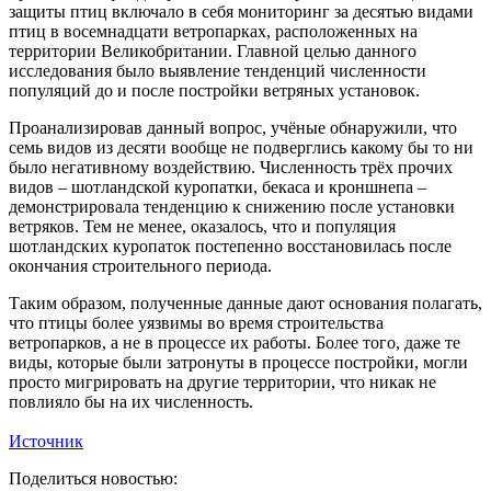
защиты птиц включало в себя мониторинг за десятью видами
птиц в восемнадцати ветропарках, расположенных на
территории Великобритании. Главной целью данного
исследования было выявление тенденций численности
популяций до и после постройки ветряных установок.
Проанализировав данный вопрос, учёные обнаружили, что
семь видов из десяти вообще не подверглись какому бы то ни
было негативному воздействию. Численность трёх прочих
видов – шотландской куропатки, бекаса и кроншнепа –
демонстрировала тенденцию к снижению после установки
ветряков. Тем не менее, оказалось, что и популяция
шотландских куропаток постепенно восстановилась после
окончания строительного периода.
Таким образом, полученные данные дают основания полагать,
что птицы более уязвимы во время строительства
ветропарков, а не в процессе их работы. Более того, даже те
виды, которые были затронуты в процессе постройки, могли
просто мигрировать на другие территории, что никак не
повлияло бы на их численность.
Источник
Поделиться новостью: