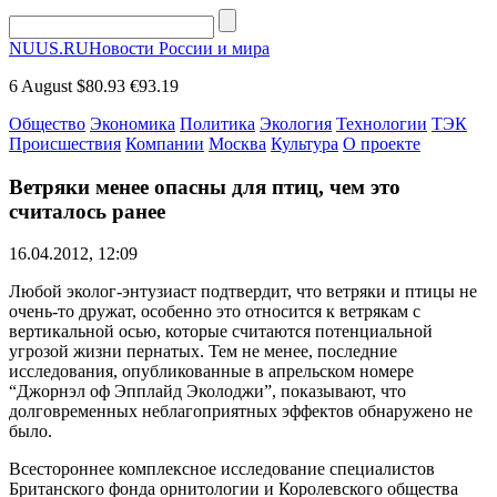
NUUS.RU
Новости России и мира
6 August
$80.93
€93.19
Общество
Экономика
Политика
Экология
Технологии
ТЭК
Происшествия
Компании
Москва
Культура
О проекте
Ветряки менее опасны для птиц, чем это
считалось ранее
16.04.2012, 12:09
Любой эколог-энтузиаст подтвердит, что ветряки и птицы не
очень-то дружат, особенно это относится к ветрякам с
вертикальной осью, которые считаются потенциальной
угрозой жизни пернатых. Тем не менее, последние
исследования, опубликованные в апрельском номере
“Джорнэл оф Эпплайд Эколоджи”, показывают, что
долговременных неблагоприятных эффектов обнаружено не
было.
Всестороннее комплексное исследование специалистов
Британского фонда орнитологии и Королевского общества