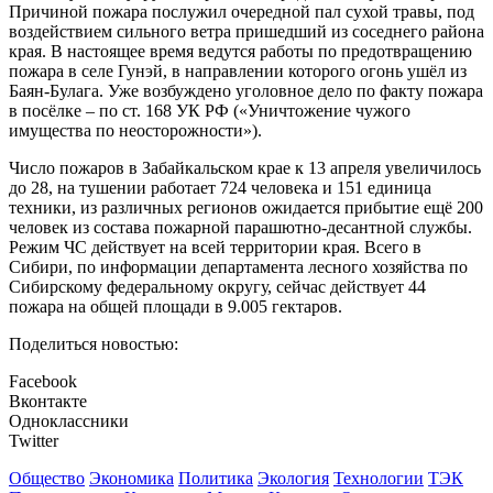
Причиной пожара послужил очередной пал сухой травы, под
воздействием сильного ветра пришедший из соседнего района
края. В настоящее время ведутся работы по предотвращению
пожара в селе Гунэй, в направлении которого огонь ушёл из
Баян-Булага. Уже возбуждено уголовное дело по факту пожара
в посёлке – по ст. 168 УК РФ («Уничтожение чужого
имущества по неосторожности»).
Число пожаров в Забайкальском крае к 13 апреля увеличилось
до 28, на тушении работает 724 человека и 151 единица
техники, из различных регионов ожидается прибытие ещё 200
человек из состава пожарной парашютно-десантной службы.
Режим ЧС действует на всей территории края. Всего в
Сибири, по информации департамента лесного хозяйства по
Сибирскому федеральному округу, сейчас действует 44
пожара на общей площади в 9.005 гектаров.
Поделиться новостью:
Facebook
Вконтакте
Одноклассники
Twitter
Общество
Экономика
Политика
Экология
Технологии
ТЭК