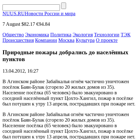
NUUS.RU
Новости России и мира
7 August
$82.17
€94.84
Общество
Экономика
Политика
Экология
Технологии
ТЭК
Происшествия
Компании
Москва
Культура
О проекте
Природные пожары добрались до населённых
пунктов
13.04.2012, 16:27
В Агинском районе Забайкалья огнём частично уничтожен
посёлок Баян-Булак (сгорело 20 жилых домов из 35).
Население посёлка (65 человек) было эвакуировано в
соседний населённый пункт Цохто-Хангил, пожар в посёлке
был потушен к утру 13 апреля, пострадавших при пожаре нет.
В Агинском районе Забайкалья огнём частично уничтожен
посёлок Баян-Булак (сгорело 20 жилых домов из 35).
Население посёлка (65 человек) было эвакуировано в
соседний населённый пункт Цохто-Хангил, пожар в посёлке
был потушен к утру 13 апреля, пострадавших при пожаре нет.