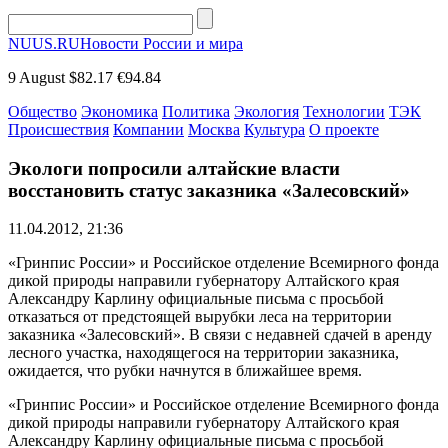
NUUS.RU
Новости России и мира
9 August
$82.17
€94.84
Общество
Экономика
Политика
Экология
Технологии
ТЭК
Происшествия
Компании
Москва
Культура
О проекте
Экологи попросили алтайские власти
восстановить статус заказника «Залесовский»
11.04.2012, 21:36
«Гринпис России» и Российское отделение Всемирного фонда
дикой природы направили губернатору Алтайского края
Александру Карлину официальные письма с просьбой
отказаться от предстоящей вырубки леса на территории
заказника «Залесовский». В связи с недавней сдачей в аренду
лесного участка, находящегося на территории заказника,
ожидается, что рубки начнутся в ближайшее время.
«Гринпис России» и Российское отделение Всемирного фонда
дикой природы направили губернатору Алтайского края
Александру Карлину официальные письма с просьбой