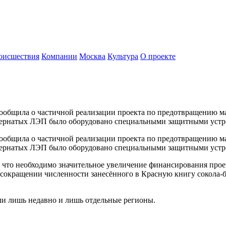
оисшествия
Компании
Москва
Культура
О проекте
ообщила о частичной реализации проекта по предотвращению ма
 пернатых ЛЭП было оборудовано специальными защитными устро
ообщила о частичной реализации проекта по предотвращению ма
 пернатых ЛЭП было оборудовано специальными защитными устро
 что необходимо значительное увеличение финансирования проек
в сокращении численности занесённого в Красную книгу сокола-
и лишь недавно и лишь отдельные регионы.