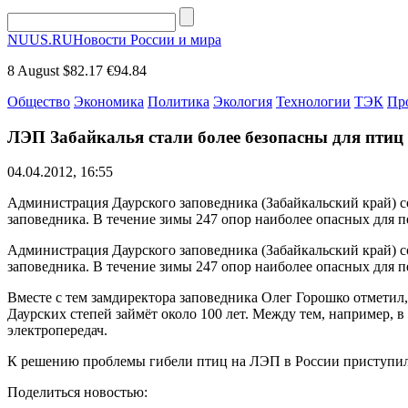
NUUS.RU
Новости России и мира
8 August
$82.17
€94.84
Общество
Экономика
Политика
Экология
Технологии
ТЭК
Пр
ЛЭП Забайкалья стали более безопасны для птиц
04.04.2012, 16:55
Администрация Даурского заповедника (Забайкальский край) с
заповедника. В течение зимы 247 опор наиболее опасных для
Администрация Даурского заповедника (Забайкальский край) с
заповедника. В течение зимы 247 опор наиболее опасных для
Вместе с тем замдиректора заповедника Олег Горошко отметил,
Даурских степей займёт около 100 лет. Между тем, например, 
электропередач.
К решению проблемы гибели птиц на ЛЭП в России приступил
Поделиться новостью: