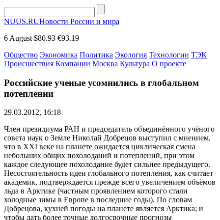
NUUS.RU
Новости России и мира
6 August
$80.93
€93.19
Общество
Экономика
Политика
Экология
Технологии
ТЭК
Происшествия
Компании
Москва
Культура
О проекте
Российские ученые усомнились в глобальном
потеплении
29.03.2012, 16:18
Член президиума РАН и председатель объединённого учёного
совета наук о Земле Николай Добрецов выступил с мнением,
что в XXI веке на планете ожидается циклическая смена
небольших общих похолоданий и потеплений, при этом
каждое следующее похолодание будет сильнее предыдущего.
Несостоятельность идеи глобального потепления, как считает
академик, подтверждается прежде всего увеличением объёмов
льда в Арктике (частным проявлением которого стали
холодные зимы в Европе в последние годы). По словам
Добрецова, кухней погоды на планете является Арктика; и
чтобы дать более точные долгосрочные прогнозы