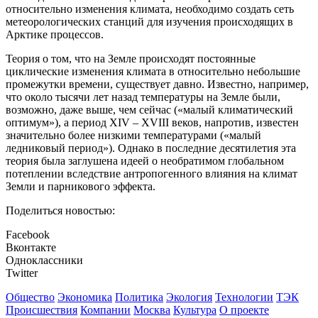
относительно изменения климата, необходимо создать сеть
метеорологических станций для изучения происходящих в
Арктике процессов.
Теория о том, что на Земле происходят постоянные
циклические изменения климата в относительно небольшие
промежутки времени, существует давно. Известно, например,
что около тысячи лет назад температуры на Земле были,
возможно, даже выше, чем сейчас («малый климатический
оптимум»), а период XIV – XVIII веков, напротив, известен
значительно более низкими температурами («малый
ледниковый период»). Однако в последние десятилетия эта
теория была заглушена идеей о необратимом глобальном
потеплении вследствие антропогенного влияния на климат
Земли и парникового эффекта.
Поделиться новостью:
Facebook
Вконтакте
Одноклассники
Twitter
Общество
Экономика
Политика
Экология
Технологии
ТЭК
Происшествия
Компании
Москва
Культура
О проекте