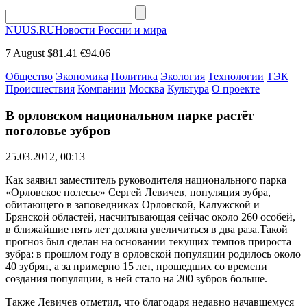
NUUS.RU
Новости России и мира
7 August
$81.41
€94.06
Общество
Экономика
Политика
Экология
Технологии
ТЭК
Происшествия
Компании
Москва
Культура
О проекте
В орловском национальном парке растёт
поголовье зубров
25.03.2012, 00:13
Как заявил заместитель руководителя национального парка
«Орловское полесье» Сергей Левичев, популяция зубра,
обитающего в заповедниках Орловской, Калужской и
Брянской областей, насчитывающая сейчас около 260 особей,
в ближайшие пять лет должна увеличиться в два раза.Такой
прогноз был сделан на основании текущих темпов прироста
зубра: в прошлом году в орловской популяции родилось около
40 зубрят, а за примерно 15 лет, прошедших со времени
создания популяции, в ней стало на 200 зубров больше.
Также Левичев отметил, что благодаря недавно начавшемуся