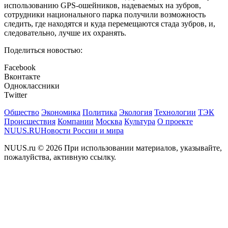
использованию GPS-ошейников, надеваемых на зубров,
сотрудники национального парка получили возможность
следить, где находятся и куда перемещаются стада зубров, и,
следовательно, лучше их охранять.
Поделиться новостью:
Facebook
Вконтакте
Одноклассники
Twitter
Общество
Экономика
Политика
Экология
Технологии
ТЭК
Происшествия
Компании
Москва
Культура
О проекте
NUUS.RU
Новости России и мира
NUUS.ru © 2026 При использовании материалов, указывайте,
пожалуйства, активную ссылку.