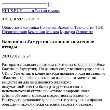
NUUS.RU
Новости России и мира
9 August
$82.17
€94.84
Общество
Экономика
Политика
Экология
Технологии
ТЭК
Происшествия
Компании
Москва
Культура
О проекте
Балезино в Удмуртии затопили токсичные
отходы
20.03.2012, 02:24
Разгорается скандал со сливом токсичных отходов в посёлке
Балезино (Удмуртия). По данным следственного управления
СК по Удмуртии, в конце декабря прошлого года на станцию
«Балезино» прибыло несколько вагонов с химическими
веществами для неназванного ижевского
получателя.Вещества были разгружены и слиты в
неиспользуемый битумный котлован заброшенного
асфальтобетонного завода в окрестностях Балезино.
Возбуждено уголовное дело по статье о нарушении правил
обращения экологически опасных веществ и отходов.