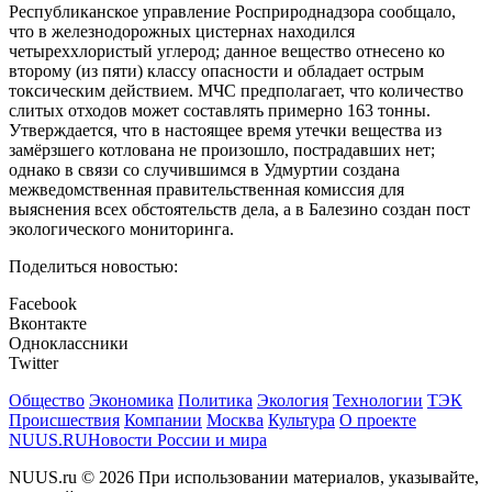
Республиканское управление Росприроднадзора сообщало,
что в железнодорожных цистернах находился
четыреххлористый углерод; данное вещество отнесено ко
второму (из пяти) классу опасности и обладает острым
токсическим действием. МЧС предполагает, что количество
слитых отходов может составлять примерно 163 тонны.
Утверждается, что в настоящее время утечки вещества из
замёрзшего котлована не произошло, пострадавших нет;
однако в связи со случившимся в Удмуртии создана
межведомственная правительственная комиссия для
выяснения всех обстоятельств дела, а в Балезино создан пост
экологического мониторинга.
Поделиться новостью:
Facebook
Вконтакте
Одноклассники
Twitter
Общество
Экономика
Политика
Экология
Технологии
ТЭК
Происшествия
Компании
Москва
Культура
О проекте
NUUS.RU
Новости России и мира
NUUS.ru © 2026 При использовании материалов, указывайте,