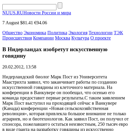
NUUS.RU
Новости России и мира
7 August
$81.41
€94.06
Общество
Экономика
Политика
Экология
Технологии
ТЭК
Происшествия
Компании
Москва
Культура
О проекте
В Нидерландах изобретут искусственную
говядину
20.02.2012, 13:58
Нидерландский биолог Марк Пост из Университета
Маастрихта заявил, что заканчивает работы по созданию
искусственной говядины из клеточного материала. На
конференции в Ванкувере он пообещал, что осенью его
команда предоставит первые результаты.С таким заявлением
Марк Пост выступил на проходящей сейчас в Ванкувере
(Канада) конференции «Новая сельскохозяйственная
революция», которая привлекла большое внимание не только
аграриев, но и биотехнологов. Как заявил Пост, он получил от
спонсора, пожелавшего остаться неизвестным, 250 тысяч евро
в виде гранта на разработку говядины из искусственно