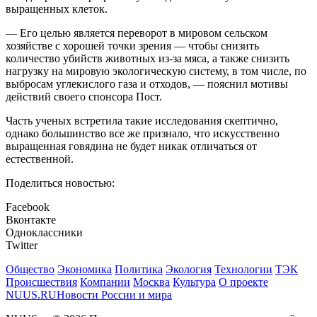
выращенных клеток.
— Его целью является переворот в мировом сельском
хозяйстве с хорошей точки зрения — чтобы снизить
количество убийств животных из-за мяса, а также снизить
нагрузку на мировую экологическую систему, в том числе, по
выбросам углекислого газа и отходов, — пояснил мотивы
действий своего спонсора Пост.
Часть ученых встретила такие исследования скептично,
однако большинство все же признало, что искусственно
выращенная говядина не будет никак отличаться от
естественной.
Поделиться новостью:
Facebook
Вконтакте
Одноклассники
Twitter
Общество
Экономика
Политика
Экология
Технологии
ТЭК
Происшествия
Компании
Москва
Культура
О проекте
NUUS.RU
Новости России и мира