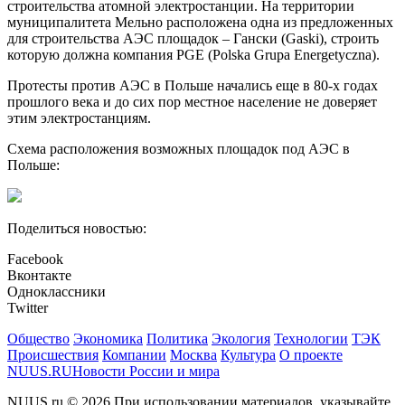
строительства атомной электростанции.
На территории
муниципалитета Мельно расположена одна из предложенных
для строительства АЭС площадок – Гански (Gaski), строить
которую должна компания PGE (Polska Grupa Energetyczna).
Протесты против АЭС в Польше начались еще в 80-х годах
прошлого века и до сих пор местное население не доверяет
этим электростанциям.
Схема расположения возможных площадок под АЭС в
Польше:
Поделиться новостью:
Facebook
Вконтакте
Одноклассники
Twitter
Общество
Экономика
Политика
Экология
Технологии
ТЭК
Происшествия
Компании
Москва
Культура
О проекте
NUUS.RU
Новости России и мира
NUUS.ru © 2026 При использовании материалов, указывайте,