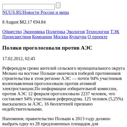
NUUS.RU
Новости России и мира
8 August
$82.17
€94.84
Общество
Экономика
Политика
Экология
Технологии
ТЭК
Происшествия
Компании
Москва
Культура
О проекте
Поляки проголосовали против АЭС
17.02.2012, 02:45
Референдум срежи жителей сельского муниципального округа
Мельно на востоке Польше окончился победой противников
строительства в этом регионе АЭС — почти 94% участников
волеизъявления проголосовали против атомной
электростанции.
По информации избирательной комиссии,
против АЭС 12 февраля проголосовали 2237 человек, что
составляет 94% участников референдума. 125 человек (5,25%)
высказались за АЭС, 16 бюллетеней признано
недействительными.
Напомним, правительство Польши к 2013 году должно
выбрать одну из 28 предложенных площадок для