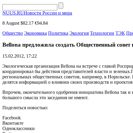
NUUS.RU
Новости России и мира
8 August
$82.17
€94.84
Общество
Экономика
Политика
Экология
Технологии
ТЭК
Пр
Bellona предложила создать Общественный совет
15.02.2012, 17:22
Экологическая организация Bellona на встрече с главой Росп
координировал бы действия представителей власти и зеленых.П
региональных общественных советов, например, в Норильске. 
делятся информацией о влиянии своих производств и проекто
Впрочем, окончательного одобрения инициатива Bellona так и 
большого смысла эти заседания не имеют.
Поделиться новостью:
Facebook
Вконтакте
Одноклассники