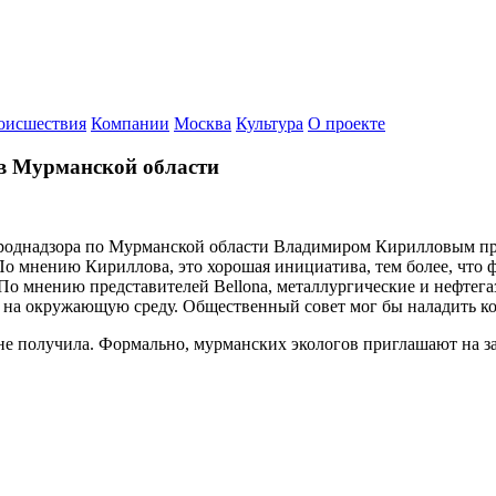
оисшествия
Компании
Москва
Культура
О проекте
 в Мурманской области
рироднадзора по Мурманской области Владимиром Кирилловым пр
о мнению Кириллова, это хорошая инициатива, тем более, что ф
По мнению представителей Bellona, металлургические и нефтега
в на окружающую среду. Общественный совет мог бы наладить ко
не получила. Формально, мурманских экологов приглашают на за