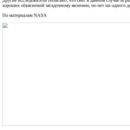
Другие исследователи полагают, что снег в данном случае игра
хороших объяснений загадочному явлению, но нет ни одного д
По материалам NASA