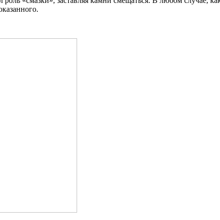
л роль «смазки», заставляя камни смещаться. В любом случае, к
оказанного.