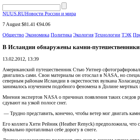
NUUS.RU
Новости России и мира
7 August
$81.41
€94.06
Общество
Экономика
Политика
Экология
Технологии
ТЭК
Пр
В Исландии обнаружены камни-путешественники
13.02.2012, 13:39
Американский путешественник Стью Уитнер сфотографировал на
двигались сами. Свои материалы он отослал в NASA, но специа
северным районам Исландии в окрестностях вулкана Холасанду
занималось изучением подобного феномена в Долине мертвых
Мнения экспертов NASA о причинах появления таких следов ра
сдувают на узкой полосе снег.
— Трудно представить, конечно, чтобы ветер мог двигать кам
Его коллега Хити Рейник (Heather Renyck) предположила, что 
буквально протапливал себе дорогу в снеге.