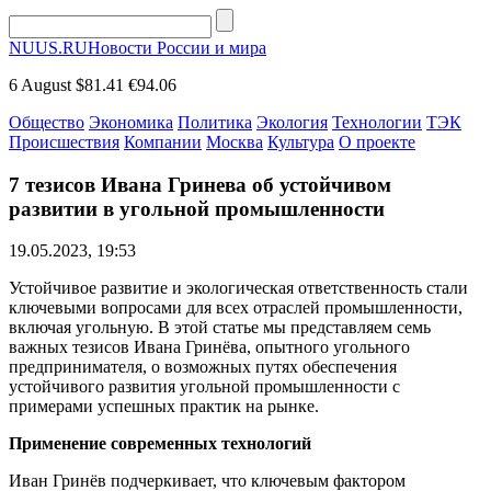
NUUS.RU
Новости России и мира
6 August
$81.41
€94.06
Общество
Экономика
Политика
Экология
Технологии
ТЭК
Происшествия
Компании
Москва
Культура
О проекте
7 тезисов Ивана Гринева об устойчивом
развитии в угольной промышленности
19.05.2023, 19:53
Устойчивое развитие и экологическая ответственность стали
ключевыми вопросами для всех отраслей промышленности,
включая угольную. В этой статье мы представляем семь
важных тезисов Ивана Гринёва, опытного угольного
предпринимателя, о возможных путях обеспечения
устойчивого развития угольной промышленности с
примерами успешных практик на рынке.
Применение современных технологий
Иван Гринёв подчеркивает, что ключевым фактором