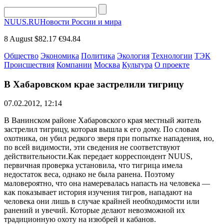
NUUS.RU
Новости России и мира
8 August
$82.17
€94.84
Общество
Экономика
Политика
Экология
Технологии
ТЭК
Происшествия
Компании
Москва
Культура
О проекте
В Хабаровском крае застрелили тигрицу
07.02.2012, 12:14
В Ванинском районе Хабаровского края местный житель
застрелил тигрицу, которая вышла к его дому. По словам
охотника, он убил редкого зверя при попытке нападения, но,
по всей видимости, эти сведения не соответствуют
действительности.Как передает корреспондент NUUS,
первичная проверка установила, что тигрица имела
недостаток веса, однако не была ранена. Поэтому
маловероятно, что она намеревалась напасть на человека —
как показывает история изучения тигров, нападают на
человека они лишь в случае крайней необходимости или
ранений и увечий. Которые делают невозможной их
традиционную охоту на изюбрей и кабанов.