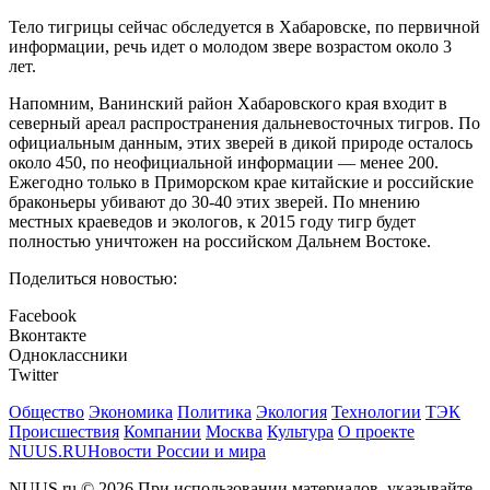
Тело тигрицы сейчас обследуется в Хабаровске, по первичной
информации, речь идет о молодом звере возрастом около 3
лет.
Напомним, Ванинский район Хабаровского края входит в
северный ареал распространения дальневосточных тигров. По
официальным данным, этих зверей в дикой природе осталось
около 450, по неофициальной информации — менее 200.
Ежегодно только в Приморском крае китайские и российские
браконьеры убивают до 30-40 этих зверей. По мнению
местных краеведов и экологов, к 2015 году тигр будет
полностью уничтожен на российском Дальнем Востоке.
Поделиться новостью:
Facebook
Вконтакте
Одноклассники
Twitter
Общество
Экономика
Политика
Экология
Технологии
ТЭК
Происшествия
Компании
Москва
Культура
О проекте
NUUS.RU
Новости России и мира
NUUS.ru © 2026 При использовании материалов, указывайте,