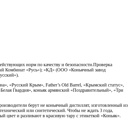
действующих норм по качеству и безопасности.Проверка
ный Комбинат «Русь»); «КД» (ООО «Коньячный завод
Русский»).
, «Русский Крым», Father’s Old Barrel, «Крымский статус»,
Белая Гвардия», коньяк армянский «Поздравительный», «Три
Производители берут не коньячный дистиллят, изготовленный из
технический или синтетический. Чтобы не ждать 3 года,
й цвет и разливают в красивую тару с этикеткой «Коньяк».