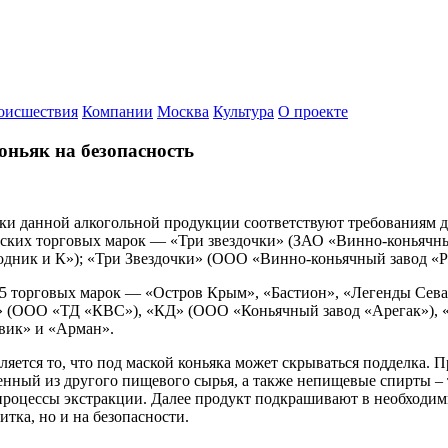
оисшествия
Компании
Москва
Культура
О проекте
оньяк на безопасность
рки данной алкогольной продукции соответствуют требованиям 
ийских торговых марок — «Три звездочки» (ЗАО «Винно-коньяч
Родник и К»); «Три Звездочки» (ООО «Винно-коньячный завод «
 торговых марок — «Остров Крым», «Бастион», «Легенды Севана»
и» (ООО «ТД «КВС»), «КД» (ООО «Коньячный завод «Арегак»), «
вик» и «Арман».
ляется то, что под маской коньяка может скрываться подделка. 
ченный из другого пищевого сырья, а также непищевые спирты – 
роцессы экстракции. Далее продукт подкрашивают в необходимы
итка, но и на безопасности.