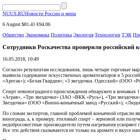
NUUS.RU
Новости России и мира
6 August
$81.41
€94.06
Общество
Экономика
Политика
Экология
Технологии
ТЭК
Пр
Сотрудники Роскачества проверили российский к
16.05.2018, 10:49
Согласно результатам исследования, лишь четыре торговые ма
выявила содержание искусственных ароматизаторов в 5 росс
«Арегак»); «Белая Гвардия»; «3 звездочки. Одесский» (ООО «
Спирт невиноградного происхождения обнаружен в коньяках 15
«Аграв», «Три звездочки» (ЗАО «ВКК «Русь»), «Три звездочк
Звездочки» (ООО «Винно-коньячный завод «Русский»), «Людо
По словам экспертов, главной проблемой коньячной отрасли яв
винограда, а, к примеру, этиловый спирт – зерновой или полу
недобросовестные производители путем нагревания ускоряют п
Все эти действия сказываются не только на аромате и вкусе нап