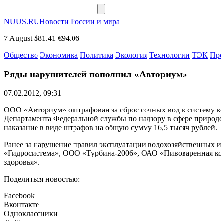
NUUS.RU
Новости России и мира
7 August
$81.41
€94.06
Общество
Экономика
Политика
Экология
Технологии
ТЭК
Пр
Ряды нарушителей пополнил «Авториум»
07.02.2012, 09:31
ООО «Авториум» оштрафован за сброс сочных вод в систему к
Департамента Федеральной службы по надзору в сфере природ
наказание в виде штрафов на общую сумму 16,5 тысяч рублей.
Ранее за нарушение правил эксплуатации водохозяйственных
«Гидросистема», ООО «Турбина-2006», ОАО «Пивоваренная 
здоровья».
Поделиться новостью:
Facebook
Вконтакте
Одноклассники