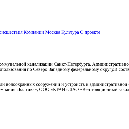
оисшествия
Компании
Москва
Культура
О проекте
оммунальной канализации Санкт-Петербурга. Административное 
опользования по Северо-Западному федеральному округу.В соот
 или водоохранных сооружений и устройств к административно
компания «Балтика», ООО «КУАН», ЗАО «Вентиляционный зав