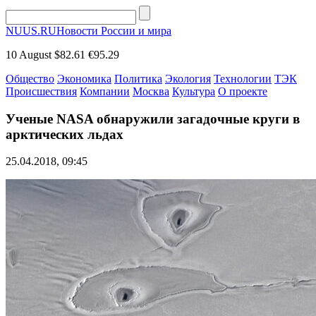
NUUS.RU
Новости России и мира
10 August
$82.61
€95.29
Общество
Экономика
Политика
Экология
Технологии
ТЭК
Происшествия
Компании
Москва
Культура
О проекте
Ученые NASA обнаружили загадочные круги в
арктических льдах
25.04.2018, 09:45