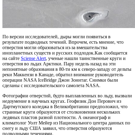
По версии исследователей, дыры могли появиться в
результате подводных течений. Впрочем, есть мнение, что
отверстия могли образоваться из-за вмешательства
инопланетных существ и русских подлодок.Как сообщается
на сайте
Sciense Alert
, ученые нашли таинственные круги и
отверстия во льдах Арктики. Пару недель назад на эти
непонятные образования в 80-ти км к северо-западу от дельты
реки Маккензи в Канаде, обратил внимание руководитель
операции NASA IceBridge Джон Зоннтаг. Снимки были
сделаны с исследовательского самолета NASA.
Фотографии отверстий, будто выплавленных во льду, вызвали
недоумение в научных кругах. Геофизик Дон Перович из
Дартмутского коледжа в Великобритании предположил, что
странные круги образуются от столкновения нескольких
ледяных пластов разной плотности. А океанограф и
климатолог Уолт Мейер из Национального центра данных по
снегу и льду США заявил, что отверстия образуются
подводными течениями.