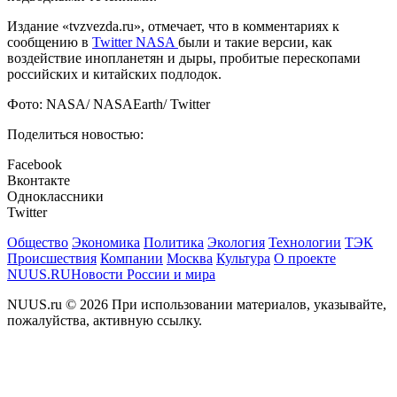
Издание «tvzvezda.ru», отмечает, что в комментариях к
сообщению в
Twitter NASA
были и такие версии, как
воздействие инопланетян и дыры, пробитые перескопами
российских и китайских подлодок.
Фото: NASA/ NASAEarth/ Twitter
Поделиться новостью:
Facebook
Вконтакте
Одноклассники
Twitter
Общество
Экономика
Политика
Экология
Технологии
ТЭК
Происшествия
Компании
Москва
Культура
О проекте
NUUS.RU
Новости России и мира
NUUS.ru © 2026 При использовании материалов, указывайте,
пожалуйства, активную ссылку.