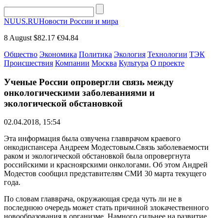
NUUS.RU
Новости России и мира
8 August
$82.17
€94.84
Общество
Экономика
Политика
Экология
Технологии
ТЭК
Происшествия
Компании
Москва
Культура
О проекте
Ученые России опровергли связь между
онкологическими заболеваниями и
экологической обстановкой
02.04.2018, 15:54
Эта информация была озвучена главврачом краевого
онкодиспансера Андреем Модестовым.Связь заболеваемости
раком и экологической обстановкой была опровергнута
российскими и красноярскими онкологами. Об этом Андрей
Модестов сообщил представителям СМИ 30 марта текущего
года.
По словам главврача, окружающая среда чуть ли не в
последнюю очередь может стать причиной злокачественного
новообразования в организме. Намного сильнее на развитие