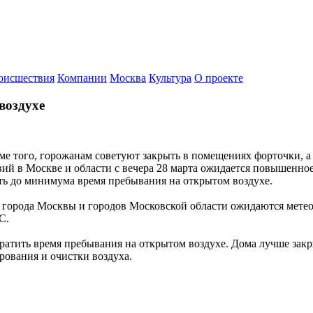
оисшествия
Компании
Москва
Культура
О проекте
воздухе
оме того, горожанам советуют закрыть в помещениях форточки, 
вий в Москве и области с вечера 28 марта ожидается повышенн
ть до минимума время пребывания на открытом воздухе.
рии города Москвы и городов Московской области ожидаются мете
ЧС.
атить время пребывания на открытом воздухе. Дома лучше закры
рования и очистки воздуха.