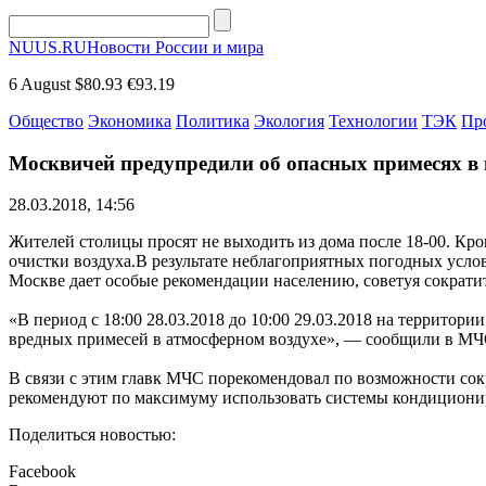
NUUS.RU
Новости России и мира
6 August
$80.93
€93.19
Общество
Экономика
Политика
Экология
Технологии
ТЭК
Пр
Москвичей предупредили об опасных примесях в 
28.03.2018, 14:56
Жителей столицы просят не выходить из дома после 18-00. Кр
очистки воздуха.
В результате неблагоприятных погодных усло
Москве дает особые рекомендации населению, советуя сократи
«В период с 18:00 28.03.2018 до 10:00 29.03.2018 на террито
вредных примесей в атмосферном воздухе», — сообщили в М
В связи с этим главк МЧС порекомендовал по возможности сокр
рекомендуют по максимуму использовать системы кондициони
Поделиться новостью:
Facebook