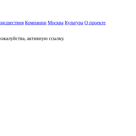
оисшествия
Компании
Москва
Культура
О проекте
ожалуйства, активную ссылку.