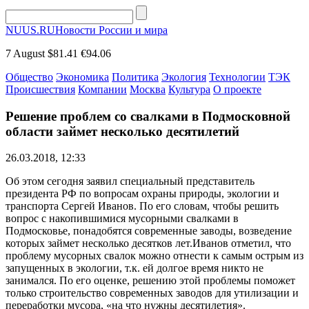
NUUS.RU
Новости России и мира
7 August
$81.41
€94.06
Общество
Экономика
Политика
Экология
Технологии
ТЭК
Происшествия
Компании
Москва
Культура
О проекте
Решение проблем со свалками в Подмосковной
области займет несколько десятилетий
26.03.2018, 12:33
Об этом сегодня заявил специальный представитель
президента РФ по вопросам охраны природы, экологии и
транспорта Сергей Иванов. По его словам, чтобы решить
вопрос с накопившимися мусорными свалками в
Подмосковье, понадобятся современные заводы, возведение
которых займет несколько десятков лет.
Иванов отметил, что
проблему мусорных свалок можно отнести к самым острым из
запущенных в экологии, т.к. ей долгое время никто не
занимался. По его оценке, решению этой проблемы поможет
только строительство современных заводов для утилизации и
переработки мусора, «на что нужны десятилетия».