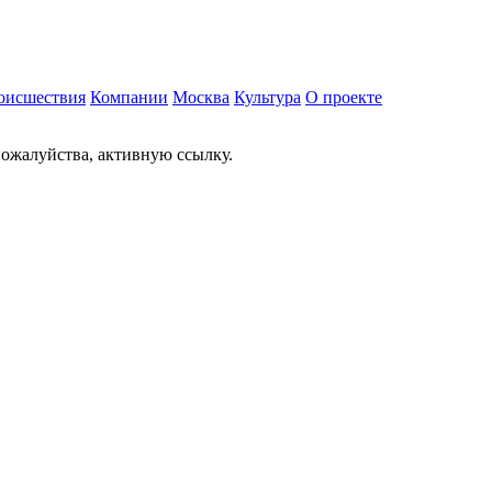
оисшествия
Компании
Москва
Культура
О проекте
ожалуйства, активную ссылку.