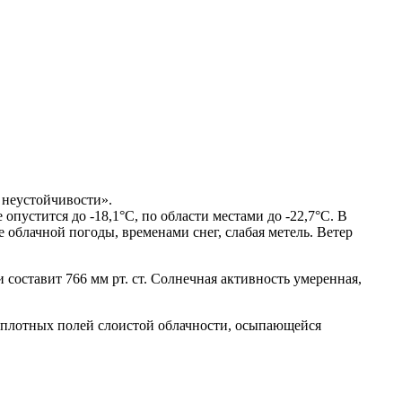
 неустойчивости».
опустится до -18,1°С, по области местами до -22,7°С. В
облачной погоды, временами снег, слабая метель. Ветер
составит 766 мм рт. ст. Солнечная активность умеренная,
 плотных полей слоистой облачности, осыпающейся