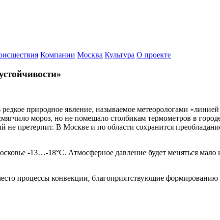
оисшествия
Компании
Москва
Культура
О проекте
устойчивости»
ь редкое природное явление, называемое метеорологами «линией
смягчило мороз, но не помешало столбикам термометров в городе 
не претерпит. В Москве и по области сохранится преобладание 
осковье -13…-18°С. Атмосферное давление будет меняться мало и 
 место процессы конвекции, благоприятствующие формированию