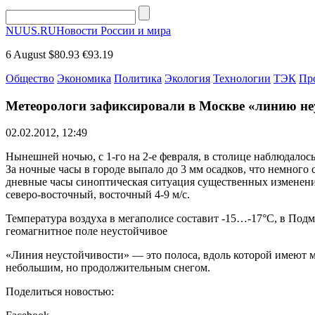
NUUS.RU
Новости России и мира
6 August
$80.93
€93.19
Общество
Экономика
Политика
Экология
Технологии
ТЭК
Пр
Метеорологи зафиксировали в Москве «линию не
02.02.2012, 12:49
Нынешней ночью, с 1-го на 2-е февраля, в столице наблюдалос
За ночные часы в городе выпало до 3 мм осадков, что немного 
дневные часы синоптическая ситуация существенных изменений 
северо-восточный, восточный 4-9 м/с.
Температура воздуха в мегаполисе составит -15…-17°С, в Подм
геомагнитное поле неустойчивое
«Линия неустойчивости» — это полоса, вдоль которой имеют
небольшим, но продолжительным снегом.
Поделиться новостью: