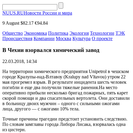
NUUS.RU
Новости России и мира
9 August
$82.17
€94.84
Общество
Экономика
Политика
Экология
Технологии
ТЭК
Происшествия
Компании
Москва
Культура
О проекте
В Чехии взорвался химический завод
22.03.2018, 14:34
На территории химического предприятия Unipetrol в чешском
городе Кралупы-над-Влтавоу (Kralupy nad Vltavou) утром 22
мая прогремел взрыв. В результате инцидента шесть человек
погибли и еще два получили тяжелые ранения.На место
оперативно прибыли несколько бригад пожарных, пять карет
скорой помощи и два спасательных вертолета. Они доставили
в больницу двоих мужчин – одного с сильными ожогами
лица, другого — с ожогами 10% тела.
Точные причины трагедии предстоит установить следствию.
По словам замглавы города Либора Лисака, взорвалась одна
из цистерн.