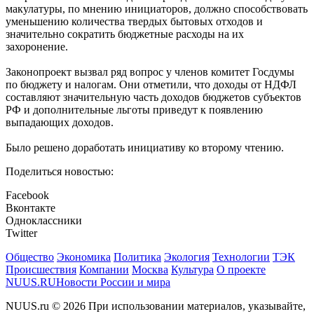
макулатуры, по мнению инициаторов, должно способствовать
уменьшению количества твердых бытовых отходов и
значительно сократить бюджетные расходы на их
захоронение.
Законопроект вызвал ряд вопрос у членов комитет Госдумы
по бюджету и налогам. Они отметили, что доходы от НДФЛ
составляют значительную часть доходов бюджетов субъектов
РФ и дополнительные льготы приведут к появлению
выпадающих доходов.
Было решено доработать инициативу ко второму чтению.
Поделиться новостью:
Facebook
Вконтакте
Одноклассники
Twitter
Общество
Экономика
Политика
Экология
Технологии
ТЭК
Происшествия
Компании
Москва
Культура
О проекте
NUUS.RU
Новости России и мира
NUUS.ru © 2026 При использовании материалов, указывайте,