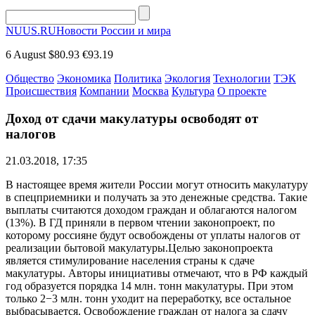
NUUS.RU
Новости России и мира
6 August
$80.93
€93.19
Общество
Экономика
Политика
Экология
Технологии
ТЭК
Происшествия
Компании
Москва
Культура
О проекте
Доход от сдачи макулатуры освободят от
налогов
21.03.2018, 17:35
В настоящее время жители России могут относить макулатуру
в спецприемники и получать за это денежные средства. Такие
выплаты считаются доходом граждан и облагаются налогом
(13%). В ГД приняли в первом чтении законопроект, по
которому россияне будут освобождены от уплаты налогов от
реализации бытовой макулатуры.
Целью законопроекта
является стимулирование населения страны к сдаче
макулатуры. Авторы инициативы отмечают, что в РФ каждый
год образуется порядка 14 млн. тонн макулатуры. При этом
только 2−3 млн. тонн уходит на переработку, все остальное
выбрасывается. Освобождение граждан от налога за сдачу