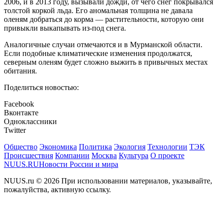
2006, и в 2013 году, вызывали дожди, от чего снег покрывался
толстой коркой льда. Его аномальная толщина не давала
оленям добраться до корма — растительности, которую они
привыкли выкапывать из-под снега.
Аналогичные случаи отмечаются и в Мурманской области.
Если подобные климатические изменения продолжатся,
северным оленям будет сложно выжить в привычных местах
обитания.
Поделиться новостью:
Facebook
Вконтакте
Одноклассники
Twitter
Общество
Экономика
Политика
Экология
Технологии
ТЭК
Происшествия
Компании
Москва
Культура
О проекте
NUUS.RU
Новости России и мира
NUUS.ru © 2026 При использовании материалов, указывайте,
пожалуйства, активную ссылку.