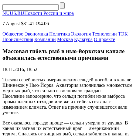
NUUS.RU
Новости России и мира
7 August
$81.41
€94.06
Общество
Экономика
Политика
Экология
Технологии
ТЭК
Происшествия
Компании
Москва
Культура
О проекте
Массовая гибель рыб в нью-йоркском канале
объяснилась естественными причинами
18.11.2016, 18:52
Тысячи серебристых американских сельдей погибли в канале
Шиннекок у Нью-Йорка. Акватория заполнилась множеством
мертвых рыб, что сильно взволновало граждан.
Население заподозрило, что сельди погибли из-за выброса
промышленных отходов или же их гибель связана с
изменением климата. Ответ на причину случившегося дали
ученые.
Все оказалось гораздо проще — сельди умерли от удушья. В
канал их загнал их естественный враг — американский
терпуг. Спасаясь от хищных рыб, сельди забились в канал из