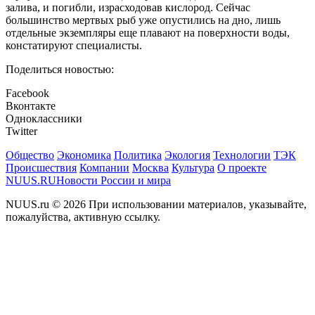
залива, и погибли, израсходовав кислород. Сейчас
большинство мертвых рыб уже опустились на дно, лишь
отдельные экземпляры еще плавают на поверхности воды,
констатируют специалисты.
Поделиться новостью:
Facebook
Вконтакте
Одноклассники
Twitter
Общество
Экономика
Политика
Экология
Технологии
ТЭК
Происшествия
Компании
Москва
Культура
О проекте
NUUS.RU
Новости России и мира
NUUS.ru © 2026 При использовании материалов, указывайте,
пожалуйства, активную ссылку.