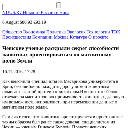
NUUS.RU
Новости России и мира
6 August
$80.93
€93.19
Общество
Экономика
Политика
Экология
Технологии
ТЭК
Происшествия
Компании
Москва
Культура
О проекте
Чешские ученые раскрыли секрет способности
животных ориентироваться по магнитному
полю Земли
16.11.2016, 17:28
Как выяснили специалисты из Масарикова университета в
Брно, безошибочно находить дорогу домой животным
помогает глазной протеин криптохром.Именно этот белок
отвечает за магнитную восприимчивость животных, дающую
им возможность использовать при перемещении данные о
магнитном поле земли.
Сам факт того, что животные ориентируются в пространстве
таким образом был ранее также доказан специалистом из
Чехии — ученым Гинеком Бурдой. Правоту чешских