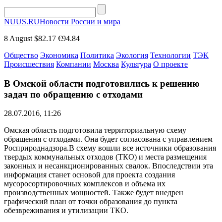
NUUS.RU
Новости России и мира
8 August
$82.17
€94.84
Общество
Экономика
Политика
Экология
Технологии
ТЭК
Происшествия
Компании
Москва
Культура
О проекте
В Омской области подготовились к решению
задач по обращению с отходами
28.07.2016, 11:26
Омская область подготовила территориальную схему
обращения с отходами. Она будет согласована с управлением
Росприроднадзора.В схему вошли все источники образования
твердых коммунальных отходов (ТКО) и места размещения
законных и несанкционированных свалок. Впоследствии эта
информация станет основой для проекта создания
мусоросортировочных комплексов и объема их
производственных мощностей. Также будет внедрен
графический план от точки образования до пункта
обезвреживания и утилизации ТКО.