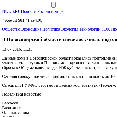
NUUS.RU
Новости России и мира
7 August
$81.41
€94.06
Общество
Экономика
Политика
Экология
Технологии
ТЭК
Пр
В Новосибирской области снизилось число подто
13.07.2016, 11:31
Дачные дома в Новосибирской области оказались подтопленными
участков стали сухими.Причинами подтопления стали сильные 
сбросы в Обь уменьшились до 4450 кубических метров в секунду
Сегодня совокупное число подтопленных дач снизилось до 100
Спасатели ГУ МЧС работают в дачных кооперативах «Геолог»
Поделиться новостью:
Facebook
Вконтакте
Одноклассники