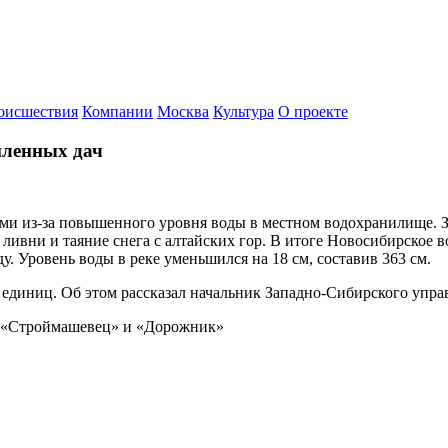
оисшествия
Компании
Москва
Культура
О проекте
пленных дач
 из-за повышенного уровня воды в местном водохранилище. За с
ливни и таяние снега с алтайских гор. В итоге Новосибирское 
. Уровень воды в реке уменьшился на 18 см, составив 363 см.
 единиц. Об этом рассказал начальник Западно-Сибирского упр
, «Строймашевец» и «Дорожник»