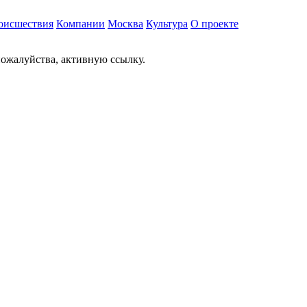
оисшествия
Компании
Москва
Культура
О проекте
ожалуйства, активную ссылку.