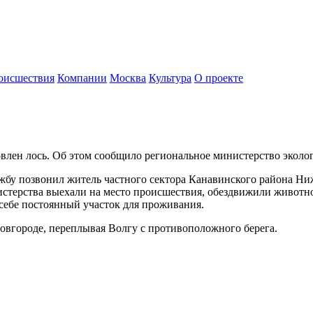
оисшествия
Компании
Москва
Культура
О проекте
влен лось. Об этом сообщило региональное министерство эколо
бу позвонил житель частного сектора Канавинского района Нижн
стерства выехали на место происшествия, обездвижили животное
 себе постоянный участок для проживания.
овгороде, переплывая Волгу с противоположного берега.