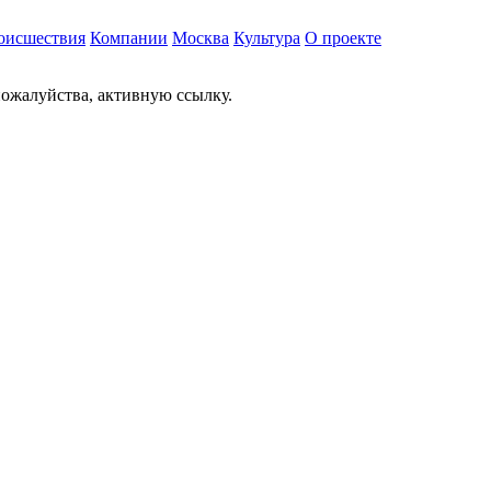
оисшествия
Компании
Москва
Культура
О проекте
ожалуйства, активную ссылку.