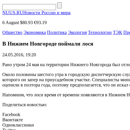
NUUS.RU
Новости России и мира
6 August
$80.93
€93.19
Общество
Экономика
Политика
Экология
Технологии
ТЭК
Пр
В Нижнем Новгороде поймали лося
24.05.2016, 19:20
Рано утром 24 мая на территории Нижнего Новгорода был отло
Около половины шестого утра в городскую диспетчерскую служ
которого он запер на приусадебном участке. Специалисты мини
оценили в полтора года, поэтому предполагается, что он искал
Напомним, что лоси время от времени появляются в Нижнем Н
Поделиться новостью:
Facebook
Вконтакте
Одноклассники