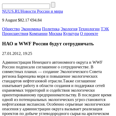
NUUS.RU
Новости России и мира
9 August
$82.17
€94.84
Общество
Экономика
Политика
Экология
Технологии
ТЭК
Происшествия
Компании
Москва
Культура
О проекте
НАО и WWF России будут сотрудничать
27.01.2012, 19:25
Администрация Ненецкого автономного округа и WWF
России подписали соглашение о сотрудничестве. В
совместных планах — создание Экологического Совета
региона Баренцева моря и повышение экологических
стандартов нефтегазовой отрасли.Также соглашение
охватывает работу в области создания и поддержки сетей
охраняемых территорий и содействия экологически
ориентированному предпринимательству. В последнее время
одной из потенциальных экологических угроз становится
нефтегазовая экспансия. Особенно серьезные экологические
опасения у администрации округа вызывает реализация
проектов по добыче углеводородного сырья на арктическом