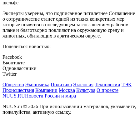
шельфе.
Эксперты уверены, что подписанное пятилетнее Соглашение
о сотрудничестве станет одной из таких конкретных мер,
которые появятся в последующем за соглашением рабочем
плане и благотворно повлияют на окружающую среду и
животных, обитающих в арктическом округе.
Поделиться новостью:
Facebook
Вконтакте
Одноклассники
Twitter
Общество
Экономика
Политика
Экология
Технологии
ТЭК
Происшествия
Компании
Москва
Культура
О проекте
NUUS.RU
Новости России и мира
NUUS.ru © 2026 При использовании материалов, указывайте,
пожалуйства, активную ссылку.