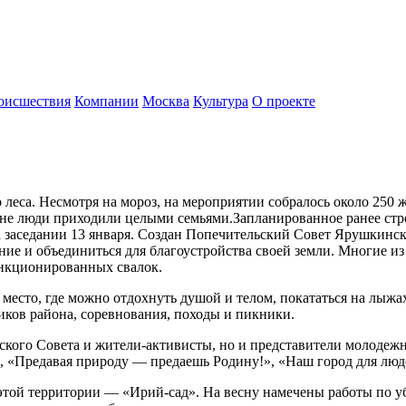
оисшествия
Компании
Москва
Культура
О проекте
леса. Несмотря на мороз, на мероприятии собралось около 250
е люди приходили целыми семьями.Запланированное ранее строи
заседании 13 января. Создан Попечительский Совет Ярушкинско
ие и объединиться для благоустройства своей земли. Многие из
санкционированных свалок.
есто, где можно отдохнуть душой и телом, покататься на лыжах
иков района, соревнования, походы и пикники.
ьского Совета и жители-активисты, но и представители молоде
, «Предавая природу — предаешь Родину!», «Наш город для люде
той территории — «Ирий-сад». На весну намечены работы по убо