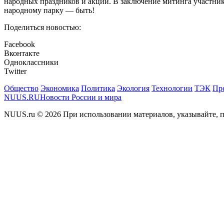
народных праздников и акций. В заключение митинга участники
народному парку — быть!
Поделиться новостью:
Facebook
Вконтакте
Одноклассники
Twitter
Общество
Экономика
Политика
Экология
Технологии
ТЭК
Пр
NUUS.RU
Новости России и мира
NUUS.ru © 2026 При использовании материалов, указывайте, п