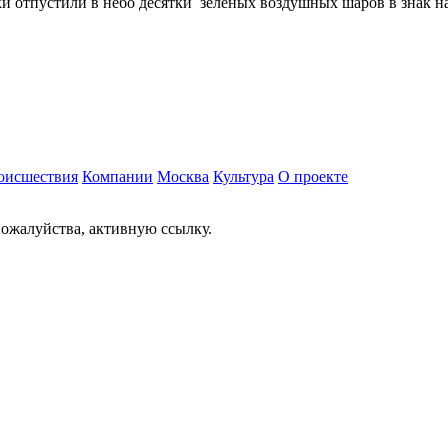
 отпустили в небо десятки зеленых воздушных шаров в знак наде
оисшествия
Компании
Москва
Культура
О проекте
ожалуйства, активную ссылку.