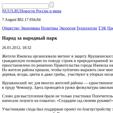
NUUS.RU
Новости России и мира
7 August
$82.17
€94.84
Общество
Экономика
Политика
Экология
Технологии
ТЭК
Пр
Народ за народный парк
26.01.2012, 18:32
Жители Ижевска организовали митинг в защиту Ярушкинского 
гражданскую позицию по поводу строек в природоохранной зон
приостановлено по решению Правительства города Ижевска на 
Но жители района пришли, чтобы публично выразить свое мнен
деревья, ягоды, цветы и даже грибы, участвуют в уборках не
Ярушкинский лес для многих жителей района — единственное м
в пруду Чемошур. Здесь проводятся уроки физкультуры школьн
Слово для выступления брали не только участники Попечител
написали лозунги на плакатах: «Создадим сад своими руками!»
Участниками схода был поддержан проект по благоустройству э