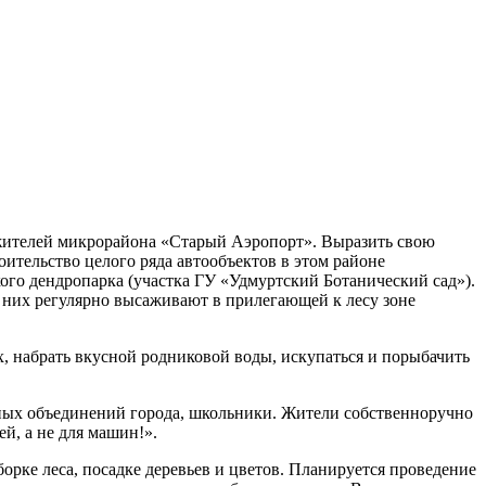
 жителей микрорайона «Старый Аэропорт». Выразить свою
тельство целого ряда автообъектов в этом районе
го дендропарка (участка ГУ «Удмуртский Ботанический сад»).
 них регулярно высаживают в прилегающей к лесу зоне
, набрать вкусной родниковой воды, искупаться и порыбачить
жных объединений города, школьники. Жители собственноручно
й, а не для машин!».
рке леса, посадке деревьев и цветов. Планируется проведение