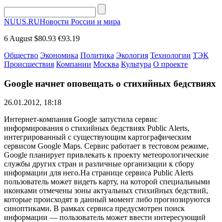
NUUS.RU
Новости России и мира
6 August
$80.93
€93.19
Общество
Экономика
Политика
Экология
Технологии
ТЭК
Происшествия
Компании
Москва
Культура
О проекте
Google начнет оповещать о стихийных бедствиях
26.01.2012, 18:18
Интернет-компания Google запустила сервис
информирования о стихийных бедствиях Public Alerts,
интегрированный с существующим картографическим
сервисом Google Maps. Сервис работает в тестовом режиме,
Google планирует привлекать к проекту метеорологические
службы других стран и различные организации к сбору
информации для него.На странице сервиса Public Alerts
пользователь может видеть карту, на которой специальными
иконками отмечены зоны актуальных стихийных бедствий,
которые происходят в данный момент либо прогнозируются
синоптиками. В рамках сервиса предусмотрен поиск
информации — пользователь может ввести интересующий