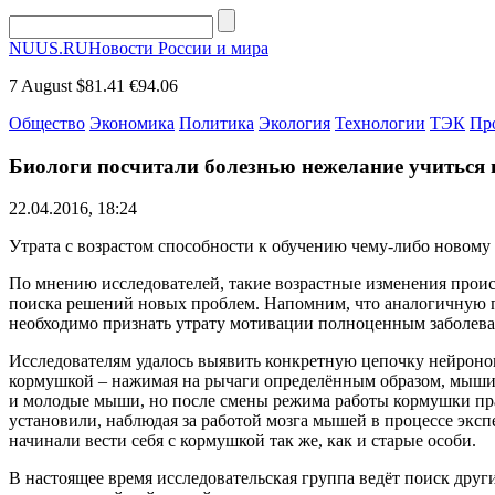
NUUS.RU
Новости России и мира
7 August
$81.41
€94.06
Общество
Экономика
Политика
Экология
Технологии
ТЭК
Пр
Биологи посчитали болезнью нежелание учиться
22.04.2016, 18:24
Утрата с возрастом способности к обучению чему-либо новому
По мнению исследователей, такие возрастные изменения происх
поиска решений новых проблем. Напомним, что аналогичную п
необходимо признать утрату мотивации полноценным заболеван
Исследователям удалось выявить конкретную цепочку нейронов
кормушкой – нажимая на рычаги определённым образом, мыши 
и молодые мыши, но после смены режима работы кормушки пр
установили, наблюдая за работой мозга мышей в процессе эксп
начинали вести себя с кормушкой так же, как и старые особи.
В настоящее время исследовательская группа ведёт поиск дру