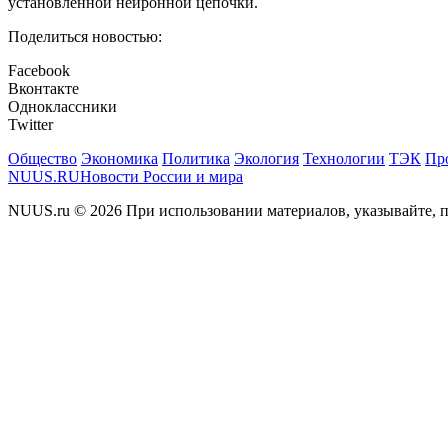
установленной нейронной цепочки.
Поделиться новостью:
Facebook
Вконтакте
Одноклассники
Twitter
Общество
Экономика
Политика
Экология
Технологии
ТЭК
Пр
NUUS.RU
Новости России и мира
NUUS.ru © 2026 При использовании материалов, указывайте, п