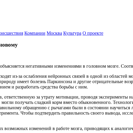
оисшествия
Компании
Москва
Культура
О проекте
 новому
 объясняется негативными изменениями в головном мозге. Соотв
одят из-за ослабления нейронных связей в одной из областей мо
рироду имеет болезнь Паркинсона и другие отрицательные возр
ием и разработать средства борьбы с ним.
, ответственную за утрату мотивации, проводя эксперименты на
могли получать сладкий корм вместо обыкновенного. Технологи
авильному обращению с рычагами были в состоянии научиться
еримента. Чтобы подтвердить правильность своего вывода, иссл
гих возможных изменений в работе мозга, приводящих к аналоги