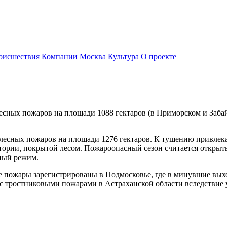
оисшествия
Компании
Москва
Культура
О проекте
 лесных пожаров на площади 1088 гектаров (в Приморском и Заб
лесных пожаров на площади 1276 гектаров. К тушению привлека
итории, покрытой лесом. Пожароопасный сезон считается открыты
ный режим.
пожары зарегистрированы в Подмосковье, где в минувшие выхо
с тростниковыми пожарами в Астраханской области вследствие 