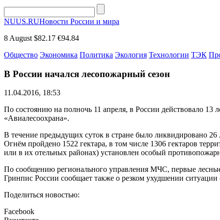
NUUS.RU
Новости России и мира
8 August
$82.17
€94.84
Общество
Экономика
Политика
Экология
Технологии
ТЭК
Пр
В России начался лесопожарный сезон
11.04.2016, 18:53
По состоянию на полночь 11 апреля, в России действовало 13
«Авиалесоохрана».
В течение предыдущих суток в стране было ликвидировано 26 
Огнём пройдено 1522 гектара, в том числе 1306 гектаров терр
или в их отельных районах) установлен особый противопожар
По сообщению регионального управления МЧС, первые лесные 
Гринпис России сообщает также о резком ухудшении ситуации 
Поделиться новостью:
Facebook