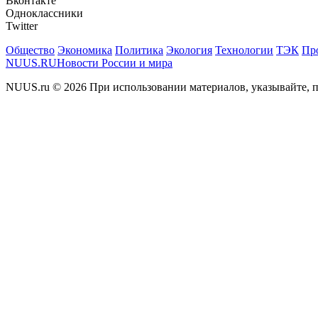
Вконтакте
Одноклассники
Twitter
Общество
Экономика
Политика
Экология
Технологии
ТЭК
Пр
NUUS.RU
Новости России и мира
NUUS.ru © 2026 При использовании материалов, указывайте, п