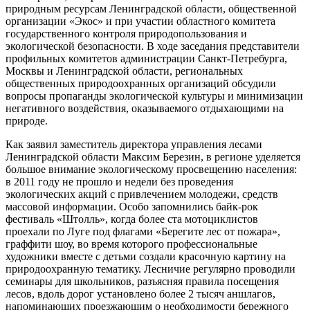
природным ресурсам Ленинградской области, общественной
организации «Экос» и при участии областного комитета
государственного контроля природопользования и
экологической безопасности. В ходе заседания представители
профильных комитетов администрации Санкт-Петребурга,
Москвы и Ленинградской области, региональных
общественных природоохранных организаций обсудили
вопросы пропаганды экологической культуры и минимизации
негативного воздействия, оказываемого отдыхающими на
природе.
Как заявил заместитель директора управления лесами
Ленинградской области Максим Березин, в регионе уделяется
большое внимание экологическому просвещению населения:
в 2011 году не прошло и недели без проведения
экологических акций с привлечением молодежи, средств
массовой информации. Особо запомнились байк-рок
фестиваль «Штолль», когда более ста мотоциклистов
проехали по Луге под флагами «Берегите лес от пожара»,
граффити шоу, во время которого профессиональные
художники вместе с детьми создали красочную картину на
природоохранную тематику. Лесничие регулярно проводили
семинары для школьников, разъясняя правила посещения
лесов, вдоль дорог установлено более 2 тысяч аншлагов,
напоминающих проезжающим о необходимости бережного