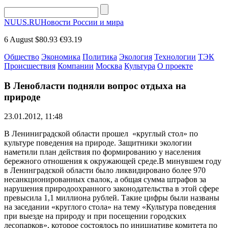
NUUS.RU
Новости России и мира
6 August
$80.93
€93.19
Общество
Экономика
Политика
Экология
Технологии
ТЭК
Происшествия
Компании
Москва
Культура
О проекте
В Ленобласти подняли вопрос отдыха на
природе
23.01.2012, 11:48
В Лениниградской области прошел «круглый стол» по
культуре поведения на природе. Защитники экологии
наметили план действия по формированию у населения
бережного отношения к окружающей среде.В минувшем году
в Ленинградской области было ликвидировано более 970
несанкционированных свалок, а общая сумма штрафов за
нарушения природоохранного законодательства в этой сфере
превысила 1,1 миллиона рублей. Такие цифры были названы
на заседании «круглого стола» на тему «Культура поведения
при выезде на природу и при посещении городских
лесопарков», которое состоялось по инициативе комитета по