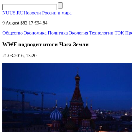
NUUS.RU
Новости России и мира
9 August
$82.17
€94.84
Общество
Экономика
Политика
Экология
Технологии
ТЭК
Пр
WWF подводит итоги Часа Земли
21.03.2016, 13:20