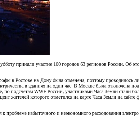
убботу приняли участие 100 городов 63 регионов России. Об 
строфы в Ростове-на-Дону была отменена, поэтому проводилось 
тричества в зданиях на один час. В Москве была отключена подс
не, по подсчётам WWF России, участниками Часа Земли стали б
ент жителей которого отметился на карте Часа Земли на сайте 
 к проблеме избыточного и неэкономного расходования электро