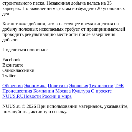
строительного песка. Незаконная добыча велась на 35
карьерах. По выявленным фактам возбуждено 20 уголовных
дел.
Коган также добавил, что в настоящее время лицензия на
добычу полезных ископаемых требует от предпринимателей
проводить рекультивацию местности после завершения
добычи.
Поделиться новостью:
Facebook
Вконтакте
Одноклассники
Twitter
Общество
Экономика
Политика
Экология
Технологии
ТЭК
Происшествия
Компании
Москва
Культура
О проекте
NUUS.RU
Новости России и мира
NUUS.ru © 2026 При использовании материалов, указывайте,
пожалуйства, активную ссылку.