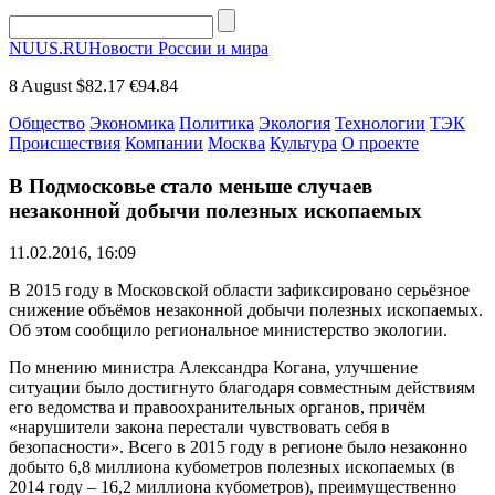
NUUS.RU
Новости России и мира
8 August
$82.17
€94.84
Общество
Экономика
Политика
Экология
Технологии
ТЭК
Происшествия
Компании
Москва
Культура
О проекте
В Подмосковье стало меньше случаев
незаконной добычи полезных ископаемых
11.02.2016, 16:09
В 2015 году в Московской области зафиксировано серьёзное
снижение объёмов незаконной добычи полезных ископаемых.
Об этом сообщило региональное министерство экологии.
По мнению министра Александра Когана, улучшение
ситуации было достигнуто благодаря совместным действиям
его ведомства и правоохранительных органов, причём
«нарушители закона перестали чувствовать себя в
безопасности». Всего в 2015 году в регионе было незаконно
добыто 6,8 миллиона кубометров полезных ископаемых (в
2014 году – 16,2 миллиона кубометров), преимущественно