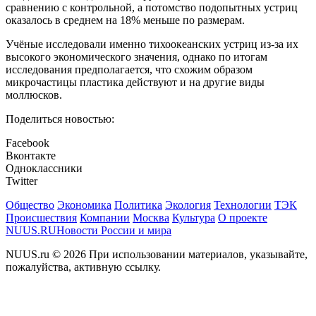
сравнению с контрольной, а потомство подопытных устриц
оказалось в среднем на 18% меньше по размерам.
Учёные исследовали именно тихоокеанских устриц из-за их
высокого экономического значения, однако по итогам
исследования предполагается, что схожим образом
микрочастицы пластика действуют и на другие виды
моллюсков.
Поделиться новостью:
Facebook
Вконтакте
Одноклассники
Twitter
Общество
Экономика
Политика
Экология
Технологии
ТЭК
Происшествия
Компании
Москва
Культура
О проекте
NUUS.RU
Новости России и мира
NUUS.ru © 2026 При использовании материалов, указывайте,
пожалуйства, активную ссылку.