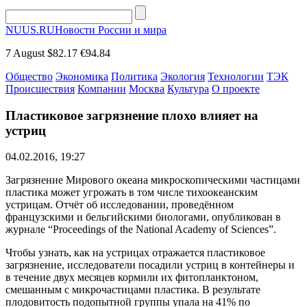
NUUS.RU
Новости России и мира
7 August
$82.17
€94.84
Общество
Экономика
Политика
Экология
Технологии
ТЭК
Происшествия
Компании
Москва
Культура
О проекте
Пластиковое загрязнение плохо влияет на
устриц
04.02.2016, 19:27
Загрязнение Мирового океана микроскопическими частицами
пластика может угрожать в том числе тихоокеанским
устрицам. Отчёт об исследовании, проведённом
французскими и бельгийскими биологами, опубликован в
журнале “Proceedings of the National Academy of Sciences”.
Чтобы узнать, как на устрицах отражается пластиковое
загрязнение, исследователи посадили устриц в контейнеры и
в течение двух месяцев кормили их фитопланктоном,
смешанным с микрочастицами пластика. В результате
плодовитость подопытной группы упала на 41% по