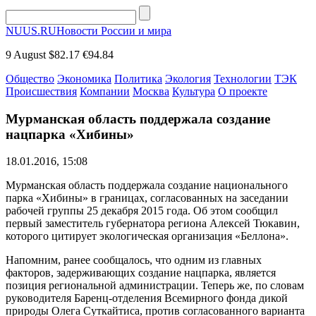
NUUS.RU
Новости России и мира
9 August
$82.17
€94.84
Общество
Экономика
Политика
Экология
Технологии
ТЭК
Происшествия
Компании
Москва
Культура
О проекте
Мурманская область поддержала создание
нацпарка «Хибины»
18.01.2016, 15:08
Мурманская область поддержала создание национального
парка «Хибины» в границах, согласованных на заседании
рабочей группы 25 декабря 2015 года. Об этом сообщил
первый заместитель губернатора региона Алексей Тюкавин,
которого цитирует экологическая организация «Беллона».
Напомним, ранее сообщалось, что одним из главных
факторов, задерживающих создание нацпарка, является
позиция региональной администрации. Теперь же, по словам
руководителя Баренц-отделения Всемирного фонда дикой
природы Олега Суткайтиса, против согласованного варианта