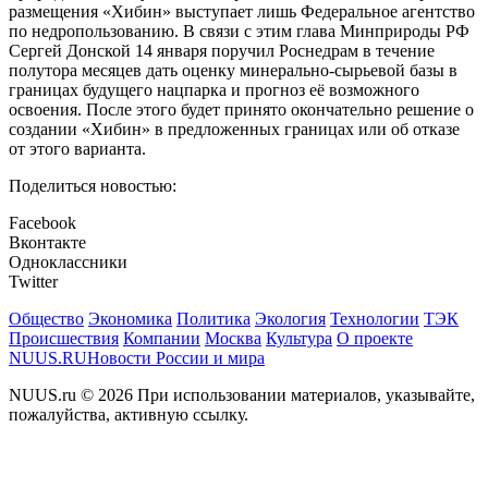
размещения «Хибин» выступает лишь Федеральное агентство
по недропользованию. В связи с этим глава Минприроды РФ
Сергей Донской 14 января поручил Роснедрам в течение
полутора месяцев дать оценку минерально-сырьевой базы в
границах будущего нацпарка и прогноз её возможного
освоения. После этого будет принято окончательно решение о
создании «Хибин» в предложенных границах или об отказе
от этого варианта.
Поделиться новостью:
Facebook
Вконтакте
Одноклассники
Twitter
Общество
Экономика
Политика
Экология
Технологии
ТЭК
Происшествия
Компании
Москва
Культура
О проекте
NUUS.RU
Новости России и мира
NUUS.ru © 2026 При использовании материалов, указывайте,
пожалуйства, активную ссылку.