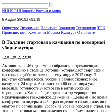
NUUS.RU
Новости России и мира
6 August
$80.93
€93.19
Общество
Экономика
Политика
Экология
Технологии
ТЭК
Происшествия
Компании
Москва
Культура
О проекте
В Таллине стартовала кампания по всемирной
уборке мусора
12.01.2012, 23:30
Активисты из 46 стран мира собрались на трехдневную
конференцию в столице Эстонии, которая даст старт серии
массовых «субботников» по всему миру в 2012 году. По
расчетам организаторов, уборки в разных странах мира
начнутся с 24 марта. Активисты из 80 стран мира уже
выразили готовность участвовать в антимусорных
мероприятиях.Как сообщает организатор мероприятия —
международное гражданское движение «Сделаем!», во время
конференции лидеры из 46 стран поделятся своими идеями и
опытом по организации уборок на уровне городов и стран. На
этапе подготовки местоположения свалок будут нанесены на