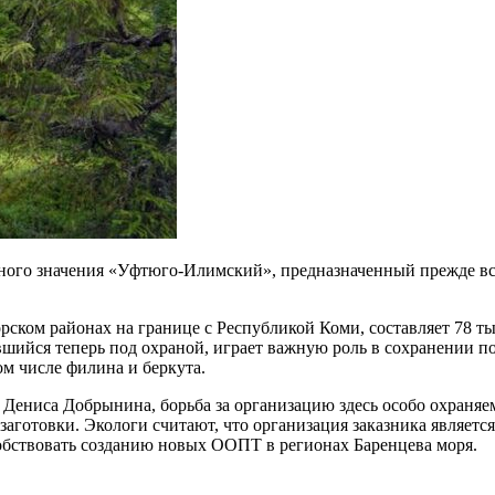
ьного значения «Уфтюго-Илимский», предназначенный прежде вс
орском районах на границе с Республикой Коми, составляет 78
вшийся теперь под охраной, играет важную роль в сохранении по
м числе филина и беркута.
ениса Добрынина, борьба за организацию здесь особо охраняемо
озаготовки. Экологи считают, что организация заказника являе
обствовать созданию новых ООПТ в регионах Баренцева моря.