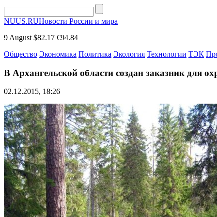
NUUS.RU
Новости России и мира
9 August
$82.17
€94.84
Общество
Экономика
Политика
Экология
Технологии
ТЭК
Пр
В Архангельской области создан заказник для 
02.12.2015, 18:26