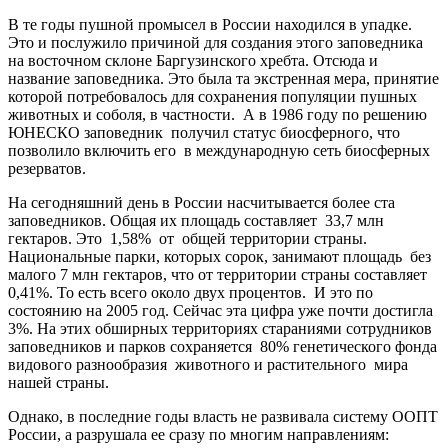
В те годы пушной промысел в России находился в упадке.
Это и послужило причиной для создания этого заповедника
на восточном склоне Баргузинского хребта. Отсюда и
название заповедника. Это была та экстренная мера, принятие
которой потребовалось для сохранения популяции пушных
животных и соболя, в частности. А в 1986 году по решению
ЮНЕСКО заповедник получил статус биосферного, что
позволило включить его в международную сеть биосферных
резерватов.
На сегодняшний день в России насчитывается более ста
заповедников. Общая их площадь составляет 33,7 млн
гектаров. Это 1,58% от общей территории страны.
Национальные парки, которых сорок, занимают площадь без
малого 7 млн гектаров, что от территории страны составляет
0,41%. То есть всего около двух процентов. И это по
состоянию на 2005 год. Сейчас эта цифра уже почти достигла
3%. На этих обширных территориях стараниями сотрудников
заповедников и парков сохраняется 80% генетического фонда
видового разнообразия животного и растительного мира
нашей страны.
Однако, в последние годы власть не развивала систему ООПТ
России, а разрушала ее сразу по многим направлениям: