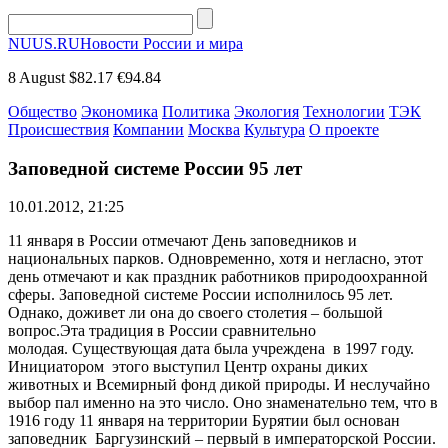
NUUS.RU
Новости России и мира
8 August
$82.17
€94.84
Общество
Экономика
Политика
Экология
Технологии
ТЭК
Происшествия
Компании
Москва
Культура
О проекте
Заповедной системе России 95 лет
10.01.2012, 21:25
11 января в России отмечают День заповедников и
национальных парков. Одновременно, хотя и негласно, этот
день отмечают и как праздник работников природоохранной
сферы. Заповедной системе России исполнилось 95 лет.
Однако, доживет ли она до своего столетия – большой
вопрос.Эта традиция в России сравнительно
молодая. Существующая дата была учреждена в 1997 году.
Инициатором этого выступил Центр охраны диких
животных и Всемирный фонд дикой природы. И неслучайно
выбор пал именно на это число. Оно знаменательно тем, что в
1916 году 11 января на территории Бурятии был основан
заповедник Баргузинский – первый в императорской России.