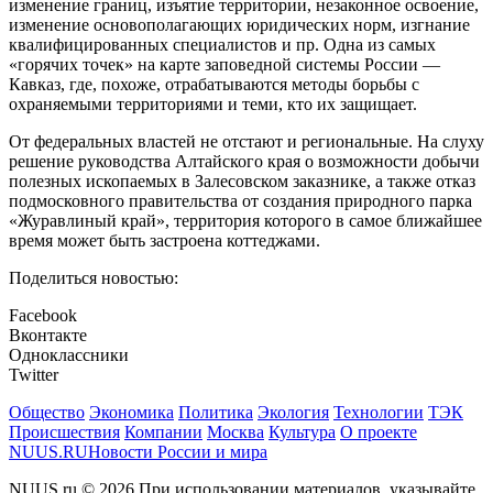
изменение границ, изъятие территории, незаконное освоение,
изменение основополагающих юридических норм, изгнание
квалифицированных специалистов и пр. Одна из самых
«горячих точек» на карте заповедной системы России —
Кавказ, где, похоже, отрабатываются методы борьбы с
охраняемыми территориями и теми, кто их защищает.
От федеральных властей не отстают и региональные. На слуху
решение руководства Алтайского края о возможности добычи
полезных ископаемых в Залесовском заказнике, а также отказ
подмосковного правительства от создания природного парка
«Журавлиный край», территория которого в самое ближайшее
время может быть застроена коттеджами.
Поделиться новостью:
Facebook
Вконтакте
Одноклассники
Twitter
Общество
Экономика
Политика
Экология
Технологии
ТЭК
Происшествия
Компании
Москва
Культура
О проекте
NUUS.RU
Новости России и мира
NUUS.ru © 2026 При использовании материалов, указывайте,