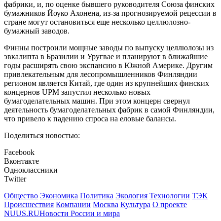
фабрики, и, по оценке бывшего руководителя Союза финских
бумажников Йоуко Ахонена, из-за прогнозируемой рецессии в
стране могут остановиться еще несколько целлюлозно-
бумажный заводов.
Финны построили мощные заводы по выпуску целлюлозы из
эвкалипта в Бразилии и Уругвае и планируют в ближайшие
годы расширять свою экспансию в Южной Америке. Другим
привлекательным для лесопромышленников Финляндии
регионом является Китай, где один из крупнейших финских
концернов UPM запустил несколько новых
бумагоделательных машин. При этом концерн свернул
деятельность бумагоделательных фабрик в самой Финляндии,
что привело к падению спроса на еловые балансы.
Поделиться новостью:
Facebook
Вконтакте
Одноклассники
Twitter
Общество
Экономика
Политика
Экология
Технологии
ТЭК
Происшествия
Компании
Москва
Культура
О проекте
NUUS.RU
Новости России и мира