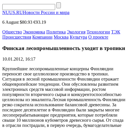
NUUS.RU
Новости России и мира
6 August
$80.93
€93.19
Общество
Экономика
Политика
Экология
Технологии
ТЭК
Происшествия
Компании
Москва
Культура
О проекте
Финская лесопромышленность уходит в тропики
10.01.2012, 16:17
Крупнейшие лесопромышленные концерны Финляндии
переносят свое целлюлозное производство в тропики.
Ситуация в лесной промышленности Финляндии отражает
общеевропейские тенденции. Они обусловлены развитием
электронных средств массовой информации, ростом
популярности вторичного сырья и конкурентоспособностью
целлюлозы из эвкалипта.Лесная промышленность Финляндии
резко сократила использование балансовой древесины. За
последнее десятилетие в Финляндии были закрыты многие
лесоперерабатывающие предприятия, которые потребляли
свыше 10 миллионов кубометров древесного сырья. От спада
в отрасли пострадали, в первую очередь, бумагоделательные