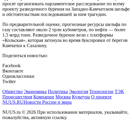
просят организовать парламентское расследование по всему
проекту разведочного бурения на Западно-Камчатском шельфе
и обстоятельствам последовавшей за ним трагедии.
По предварительной оценке, прогнозные ресурсы шельфа по
газу составляют около 2 трлн кубометров, по нефти — более
1,5 млрд тонн. Разведочное бурение вели с платформы
«Кольская», которая затонула во время буксировки от берегов
Камчатки к Сахалину.
Поделиться новостью:
Facebook
Вконтакте
Одноклассники
Twitter
Общество
Экономика
Политика
Экология
Технологии
ТЭК
Происшествия
Компании
Москва
Культура
О проекте
NUUS.RU
Новости России и мира
NUUS.ru © 2026 При использовании материалов, указывайте,
пожалуйства, активную ссылку.