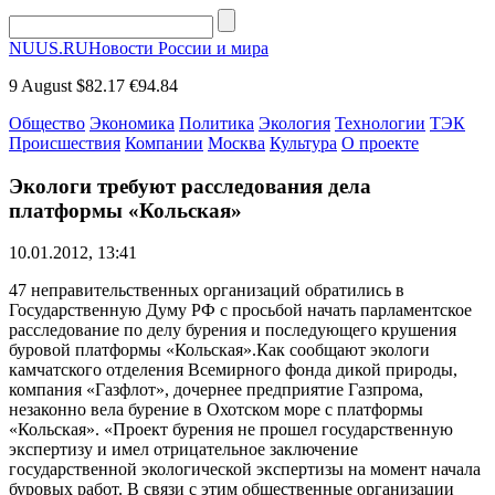
NUUS.RU
Новости России и мира
9 August
$82.17
€94.84
Общество
Экономика
Политика
Экология
Технологии
ТЭК
Происшествия
Компании
Москва
Культура
О проекте
Экологи требуют расследования дела
платформы «Кольская»
10.01.2012, 13:41
47 неправительственных организаций обратились в
Государственную Думу РФ с просьбой начать парламентское
расследование по делу бурения и последующего крушения
буровой платформы «Кольская».Как сообщают экологи
камчатского отделения Всемирного фонда дикой природы,
компания «Газфлот», дочернее предприятие Газпрома,
незаконно вела бурение в Охотском море с платформы
«Кольская». «Проект бурения не прошел государственную
экспертизу и имел отрицательное заключение
государственной экологической экспертизы на момент начала
буровых работ. В связи с этим общественные организации